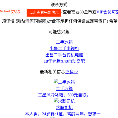
联系方式
7****6785
(查看需要80金币或
VIP会员可
点击查看完整信息
须谨慎.网站(清河同城网)对此不承担任何保证或连带责任! 希
可能感兴趣
二手冰箱
出售二手电视机
出售二手台式机电脑
18年奔腾X40自动高配
最新相关信息
更多>>
二手冰箱
三星风冷冰箱，500元自取。
求职司机
本人男，24岁有c1证，驾龄两年。想求一...